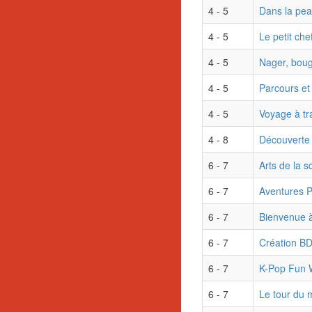
4 - 5
Dans la pea
4 - 5
Le petit che
4 - 5
Nager, boug
4 - 5
Parcours et
4 - 5
Voyage à tr
4 - 8
Découverte 
6 - 7
Arts de la 
6 - 7
Aventures P
6 - 7
Bienvenue à
6 - 7
Création BD
6 - 7
K-Pop Fun
6 - 7
Le tour du 