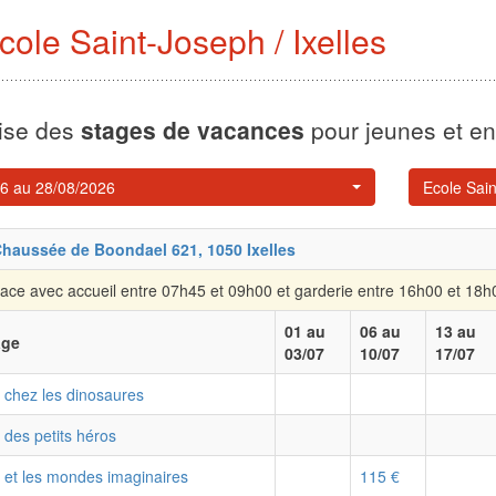
cole Saint-Joseph / Ixelles
ise des
stages de vacances
pour jeunes et e
26 au 28/08/2026
Ecole Sain
Chaussée de Boondael 621, 1050 Ixelles
lace
avec accueil entre
07h45
et
09h00
et garderie entre
16h00
et
18h
01 au
06 au
13 au
age
03/07
10/07
17/07
b chez les dinosaures
 des petits héros
b et les mondes imaginaires
115 €