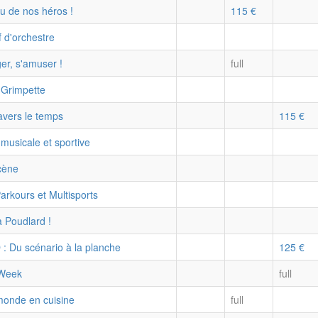
u de nos héros !
115 €
f d'orchestre
er, s'amuser !
full
 Grimpette
avers le temps
115 €
musicale et sportive
scène
arkours et Multisports
 Poudlard !
 : Du scénario à la planche
125 €
 Week
full
monde en cuisine
full