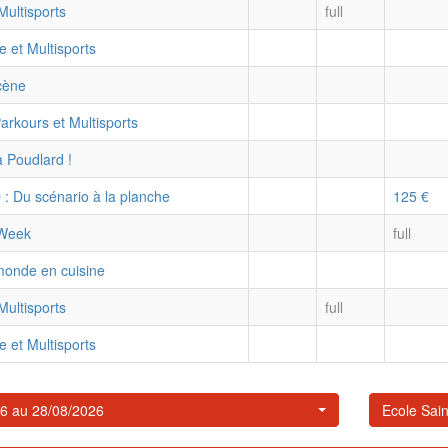
Multisports
full
e et Multisports
scène
arkours et Multisports
 Poudlard !
 : Du scénario à la planche
125 €
 Week
full
monde en cuisine
Multisports
full
e et Multisports
26 au 28/08/2026
Ecole Sain