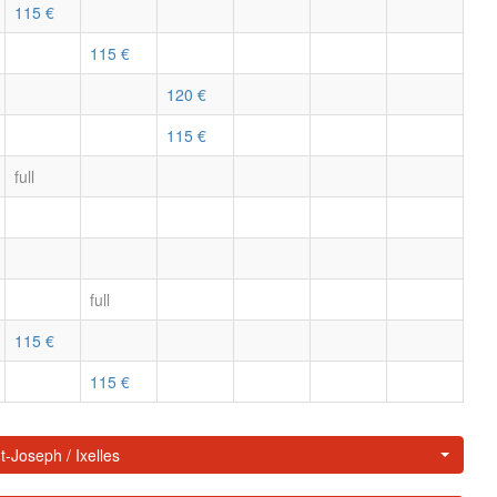
115 €
115 €
120 €
115 €
full
full
115 €
115 €
t-Joseph / Ixelles