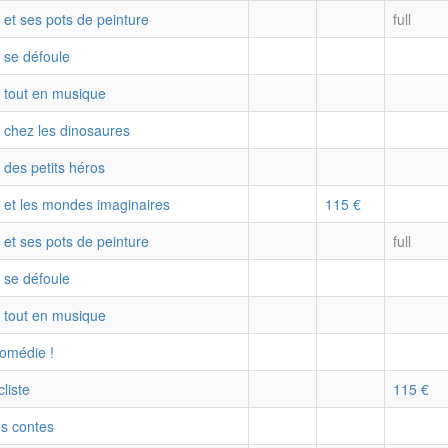
 et ses pots de peinture
full
b se défoule
b tout en musique
b chez les dinosaures
 des petits héros
b et les mondes imaginaires
115 €
 et ses pots de peinture
full
b se défoule
b tout en musique
omédie !
liste
115 €
es contes