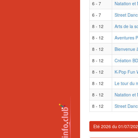
6 - 7
Natation et 
6 - 7
Street Danc
8 - 12
Arts de la 
8 - 12
Aventures P
8 - 12
Bienvenue à
8 - 12
Création BD
8 - 12
K-Pop Fun
8 - 12
Le tour du 
8 - 12
Natation et 
8 - 12
Street Danc
Eté 2026 du 01/07/20