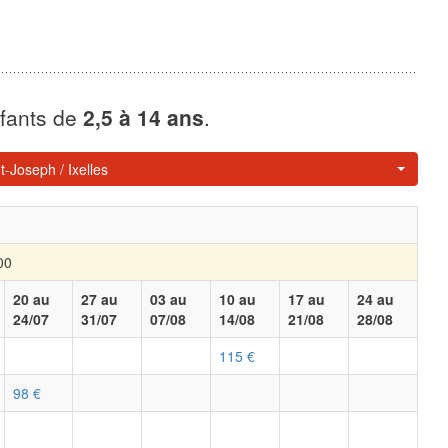
nfants de
2,5 à 14 ans
.
t-Joseph / Ixelles
00
20 au
27 au
03 au
10 au
17 au
24 au
24/07
31/07
07/08
14/08
21/08
28/08
115 €
98 €