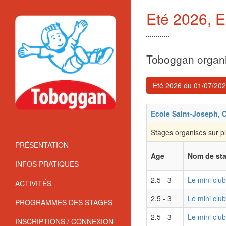
Eté 2026, E
Toboggan organ
Eté 2026 du 01/07/20
Ecole Saint-Joseph, 
Stages organisés
sur p
PRÉSENTATION
Age
Nom de st
INFOS PRATIQUES
2.5 - 3
Le mini clu
ACTIVITÉS
2.5 - 3
Le mini club
PROGRAMMES DES STAGES
2.5 - 3
Le mini clu
INSCRIPTIONS / CONNEXION