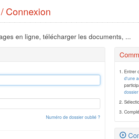
s / Connexion
ges en ligne, télécharger les documents, ...
Commen
Entrer 
d'une a
partici
dossier
Sélectio
Complét
Numéro de dossier oublié ?
Com