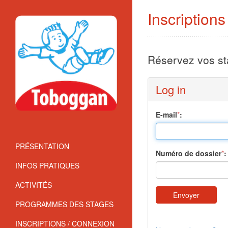
Inscription
Réservez vos sta
Log in
E-mail
*
:
PRÉSENTATION
Numéro de dossier
*
:
INFOS PRATIQUES
ACTIVITÉS
PROGRAMMES DES STAGES
INSCRIPTIONS / CONNEXION